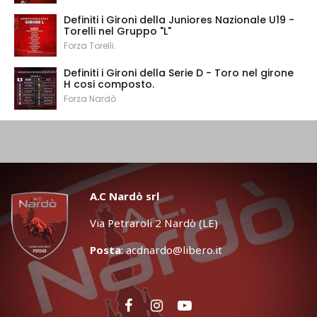
Definiti i Gironi della Juniores Nazionale U19 -
Torelli nel Gruppo "L"
Forza Torelli.
Definiti i Gironi della Serie D - Toro nel girone
H cosi composto.
Forza Nardò
A.C Nardò srl
Via Petraroli 2 Nardò (LE)
Posta
:
acdnardo@libero.it