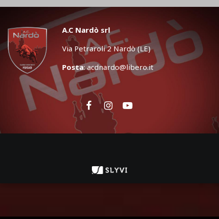
A.C Nardò srl
Via Petraroli 2 Nardò (LE)
Posta
:
acdnardo@libero.it