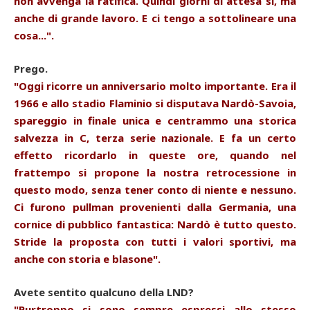
non avvenga la ratifica. Quindi giorni di attesa sì, ma
anche di grande lavoro. E ci tengo a sottolineare una
cosa...".
Prego.
"Oggi ricorre un anniversario molto importante. Era il
1966 e allo stadio Flaminio si disputava Nardò-Savoia,
spareggio in finale unica e centrammo una storica
salvezza in C, terza serie nazionale. E fa un certo
effetto ricordarlo in queste ore, quando nel
frattempo si propone la nostra retrocessione in
questo modo, senza tener conto di niente e nessuno.
Ci furono pullman provenienti dalla Germania, una
cornice di pubblico fantastica: Nardò è tutto questo.
Stride la proposta con tutti i valori sportivi, ma
anche con storia e blasone".
Avete sentito qualcuno della LND?
"Purtroppo si sono sempre espressi allo stesso