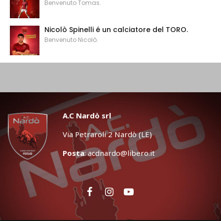
Benvenuto Tomas.
Nicolò Spinelli é un calciatore del TORO.
Benvenuto Nicolò.
A.C Nardò srl
Via Petraroli 2 Nardò (LE)
Posta
:
acdnardo@libero.it