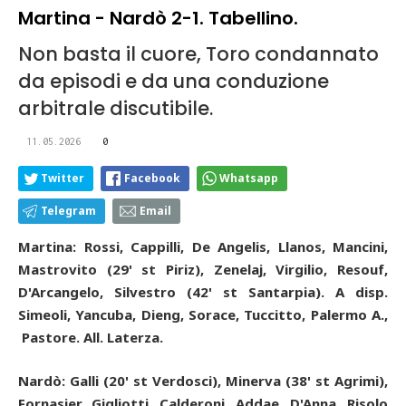
Martina - Nardò 2-1. Tabellino.
Non basta il cuore, Toro condannato
da episodi e da una conduzione
arbitrale discutibile.
11.05.2026
0
Twitter
Facebook
Whatsapp
Telegram
Email
Martina: Rossi, Cappilli, De Angelis, Llanos, Mancini,
Mastrovito (29' st Piriz), Zenelaj, Virgilio, Resouf,
D'Arcangelo, Silvestro (42' st Santarpia). A disp.
Simeoli, Yancuba, Dieng, Sorace, Tuccitto, Palermo A.,
Pastore. All. Laterza.
Nardò: Galli (20' st Verdosci), Minerva (38' st Agrimi),
Fornasier, Gigliotti, Calderoni, Addae, D'Anna, Risolo