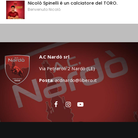
Nicolò Spinelli é un calciatore del TORO.
Benvenuto Nicolò.
A.C Nardò srl
Via Petraroli 2 Nardò (LE)
Posta
:
acdnardo@libero.it