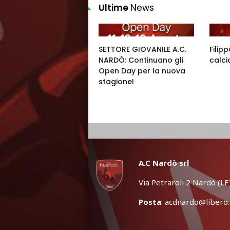
Ultime
News
SETTORE GIOVANILE A.C.
Filip
NARDÒ: Continuano gli
calci
Open Day per la nuova
stagione!
A.C Nardò srl
Via Petraroli 2 Nardò (LE
Posta
:
acdnardo@libero.