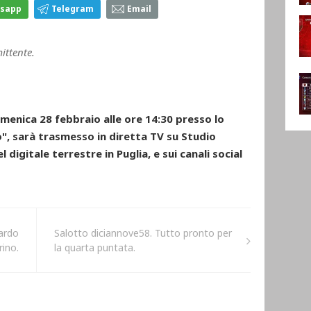
sapp
Telegram
Email
mittente.
menica 28 febbraio alle ore 14:30 presso lo
ò", sarà trasmesso in diretta TV su Studio
l digitale terrestre in Puglia, e sui canali social
oardo
Salotto diciannove58. Tutto pronto per
rino.
la quarta puntata.