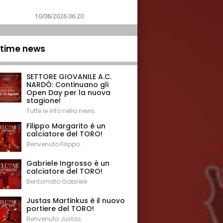
10/08/2026 06:20
ltime news
SETTORE GIOVANILE A.C.
NARDÒ: Continuano gli
Open Day per la nuova
stagione!
Tutte le info nella news.
Filippo Margarito é un
calciatore del TORO!
Benvenuto Filippo.
Gabriele Ingrosso è un
calciatore del TORO!
Bentornato Gabriele
Justas Martinkus è il nuovo
portiere del TORO!
Benvenuto Justas