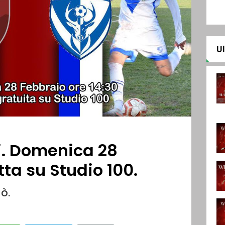
U
i. Domenica 28
tta su Studio 100.
ò.