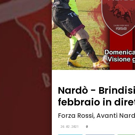
Nardò - Brindis
febbraio in dire
Forza Rossi, Avanti Nard
26.02.2021
0