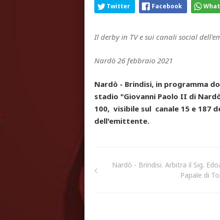
Twitter
Facebook
What
Il derby in TV e sui canali social dell'e
Nardò 26 febbraio 2021
Nardò - Brindisi, in programma do
stadio "Giovanni Paolo II di Nard
100, visibile sul canale 15 e 187 de
dell'emittente.
Nardò - Brindisi. Arbitra il Sig. Ed
Papale di To