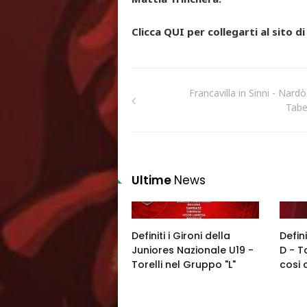
Clicca QUI per collegarti al sito d
Francavilla in Sinni - Nardò
Tabe
Ultime
News
Definiti i Gironi della
Defini
Juniores Nazionale U19 -
D - T
Torelli nel Gruppo "L"
cosi