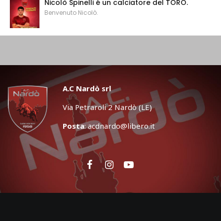
Nicolò Spinelli é un calciatore del TORO.
Benvenuto Nicolò.
A.C Nardò srl
Via Petraroli 2 Nardò (LE)
Posta
:
acdnardo@libero.it