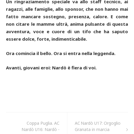
Un ringraziamento speciale va allo staff tecnico, ai
ragazzi, alle famiglie, allo sponsor, che non hanno mai
fatto mancare sostegno, presenza, calore. E come
non citare le mamme ultrà, anima pulsante di questa
avventura, voce e cuore di un tifo che ha saputo
essere dolce, forte, indimenticabile.
Ora comincia il bello. Ora si entra nella leggenda.
Avanti, giovani eroi: Nardò è fiera di voi.
Coppa Puglia. AC
AC Nardò U17: Orgoglio
Nardò U16: Nardò -
Granata in marcia