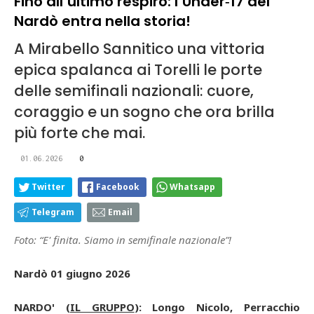
Fino all’ultimo respiro: l’Under‑17 del
Nardò entra nella storia!
A Mirabello Sannitico una vittoria
epica spalanca ai Torelli le porte
delle semifinali nazionali: cuore,
coraggio e un sogno che ora brilla
più forte che mai.
01.06.2026
0
Twitter
Facebook
Whatsapp
Telegram
Email
Foto: “E' finita. Siamo in semifinale nazionale”!
Nardò 01 giugno 2026
NARDO' (
IL GRUPPO
): Longo Nicolo, Perracchio