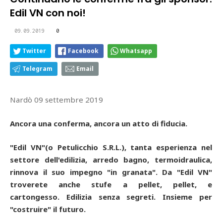
Edil VN con noi!
09.09.2019
0
Twitter
Facebook
Whatsapp
Telegram
Email
Nardò 09 settembre 2019
Ancora una conferma, ancora un atto di fiducia.
"Edil VN"(o Petulicchio S.R.L.), tanta esperienza nel
settore dell'edilizia, arredo bagno, termoidraulica,
rinnova il suo impegno "in granata". Da "Edil VN"
troverete anche stufe a pellet, pellet, e
cartongesso.
Edilizia senza segreti. Insieme per
"costruire" il futuro.