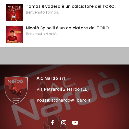
Tomas Rivadero è un calciatore del TORO.
Benvenuto Tomas.
Nicolò Spinelli é un calciatore del TORO.
Benvenuto Nicolò.
A.C Nardò srl
Via Petraroli 2 Nardò (LE)
Posta
:
acdnardo@libero.it